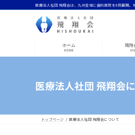
コ
ナ
医療法人社団 飛翔会は、九州全域に歯科医院を6院展開。
ン
ビ
テ
ゲ
ン
ー
ツ
シ
へ
ョ
ホーム
飛翔
ス
ン
HOME
VI
キ
に
ッ
移
プ
動
医療法人社団 飛翔会
トップページ
医療法人社団 飛翔会について