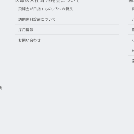
医療法人社団 飛翔会について
歯
飛翔会が目指すもの／5つの特長
訪問歯科診療について
採用情報
お問い合わせ
階