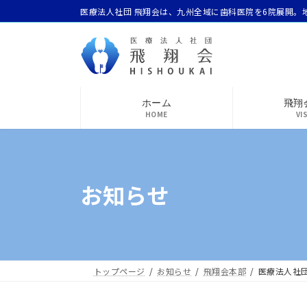
コ
ナ
医療法人社団 飛翔会は、九州全域に歯科医院を6院展開。
ン
ビ
テ
ゲ
ン
ー
ツ
シ
へ
ョ
ホーム
飛翔
ス
ン
HOME
VI
キ
に
ッ
移
プ
動
お知らせ
トップページ
お知らせ
飛翔会本部
医療法人社